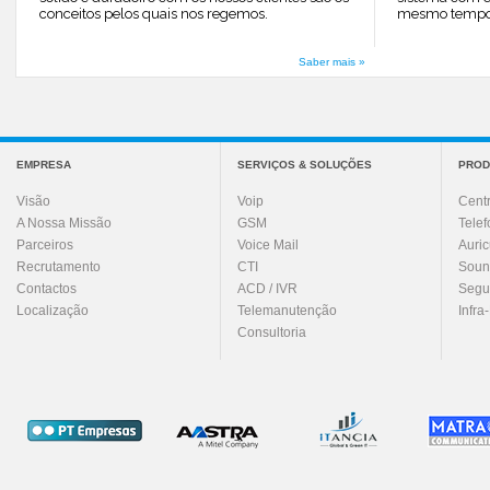
conceitos pelos quais nos regemos.
mesmo tempo 
Saber mais »
EMPRESA
SERVIÇOS & SOLUÇÕES
PROD
Visão
Voip
Centr
A Nossa Missão
GSM
Tele
Parceiros
Voice Mail
Auric
Recrutamento
CTI
Soun
Contactos
ACD / IVR
Segu
Localização
Telemanutenção
Infra
Consultoria